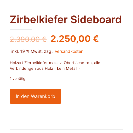
Zirbelkiefer Sideboard
Ursprünglicher
Aktuelle
2.250,00
€
2.390,00
€
Preis
Preis
inkl. 19 % MwSt.
zzgl.
Versandkosten
war:
ist:
2.390,00 €
2.250,0
Holzart Zierbelkiefer massiv, Oberfläche roh, alle
Verbindungen aus Holz ( kein Metall )
1 vorrätig
In den Warenkorb