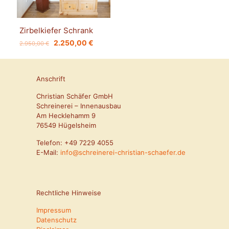
Zirbelkiefer Schrank
Ursprünglicher
Aktueller
2.250,00
€
2.950,00
€
Preis
Preis
war:
ist:
2.950,00 €
2.250,00 €.
Anschrift
Christian Schäfer GmbH
Schreinerei – Innenausbau
Am Hecklehamm 9
76549 Hügelsheim
Telefon:
+49 7229 4055
E-Mail:
info@schreinerei-christian-schaefer.de
Rechtliche Hinweise
Impressum
Datenschutz