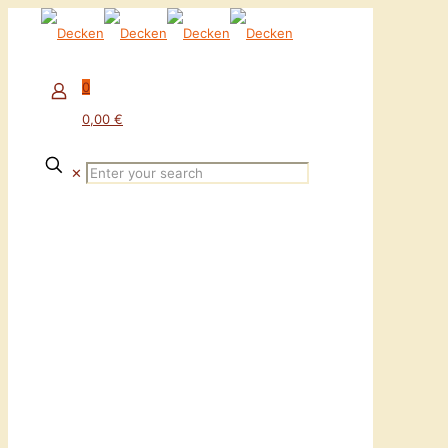
0
0,00 €
✕